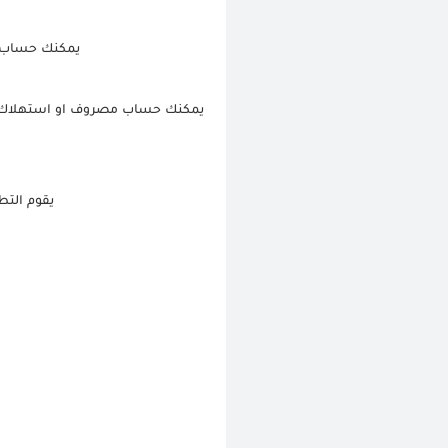
يمكنك حساب فا
يقوم التط