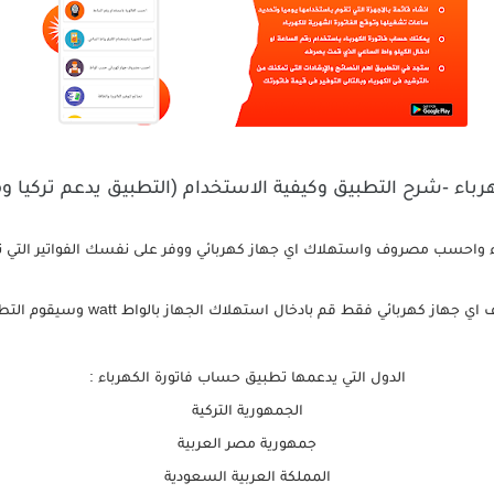
باء -شرح التطبيق وكيفية الاستخدام (التطبيق يدعم تركيا و
 واحسب مصروف واستهلاك اي جهاز كهربائي ووفر على نفسك الفواتير التي تد
ائي فقط قم بادخال استهلاك الجهاز بالواط watt وسيقوم التطبيق بحساب مصروفه لك.
الدول التي يدعمها تطبيق حساب فاتورة الكهرباء :
الجمهورية التركية
جمهورية مصر العربية
المملكة العربية السعودية