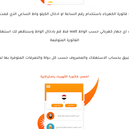
تورة الكهرباء باستخدام رقم الساعة او ادخال الكيلو واط الساعي الذي قمت بص
يمكنك حساب مصروف او استهلاك اي جهاز كهربائي حسب الواط watt قط قم باد
الفاتورة المتوقعة
بيق بحساب الاستهلاك والمصروف حسب كل دولة والتعرفات المتوفرة بها لعام 2