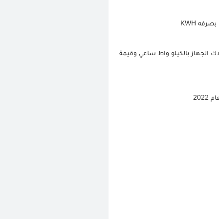
رفه KWH
خال الواط وسنظهر لك استهلاك الجهاز بالكيلو واط ساعي وقيمة
202